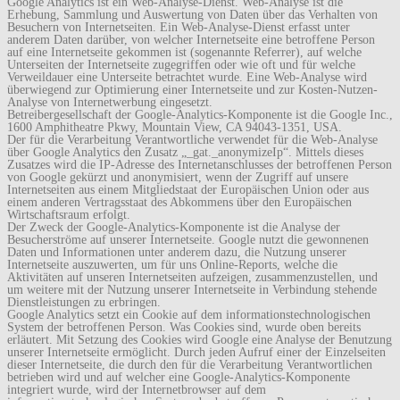
Google Analytics ist ein Web-Analyse-Dienst. Web-Analyse ist die
Erhebung, Sammlung und Auswertung von Daten über das Verhalten von
Besuchern von Internetseiten. Ein Web-Analyse-Dienst erfasst unter
anderem Daten darüber, von welcher Internetseite eine betroffene Person
auf eine Internetseite gekommen ist (sogenannte Referrer), auf welche
Unterseiten der Internetseite zugegriffen oder wie oft und für welche
Verweildauer eine Unterseite betrachtet wurde. Eine Web-Analyse wird
überwiegend zur Optimierung einer Internetseite und zur Kosten-Nutzen-
Analyse von Internetwerbung eingesetzt.
Betreibergesellschaft der Google-Analytics-Komponente ist die Google Inc.,
1600 Amphitheatre Pkwy, Mountain View, CA 94043-1351, USA.
Der für die Verarbeitung Verantwortliche verwendet für die Web-Analyse
über Google Analytics den Zusatz „_gat._anonymizeIp“. Mittels dieses
Zusatzes wird die IP-Adresse des Internetanschlusses der betroffenen Person
von Google gekürzt und anonymisiert, wenn der Zugriff auf unsere
Internetseiten aus einem Mitgliedstaat der Europäischen Union oder aus
einem anderen Vertragsstaat des Abkommens über den Europäischen
Wirtschaftsraum erfolgt.
Der Zweck der Google-Analytics-Komponente ist die Analyse der
Besucherströme auf unserer Internetseite. Google nutzt die gewonnenen
Daten und Informationen unter anderem dazu, die Nutzung unserer
Internetseite auszuwerten, um für uns Online-Reports, welche die
Aktivitäten auf unseren Internetseiten aufzeigen, zusammenzustellen, und
um weitere mit der Nutzung unserer Internetseite in Verbindung stehende
Dienstleistungen zu erbringen.
Google Analytics setzt ein Cookie auf dem informationstechnologischen
System der betroffenen Person. Was Cookies sind, wurde oben bereits
erläutert. Mit Setzung des Cookies wird Google eine Analyse der Benutzung
unserer Internetseite ermöglicht. Durch jeden Aufruf einer der Einzelseiten
dieser Internetseite, die durch den für die Verarbeitung Verantwortlichen
betrieben wird und auf welcher eine Google-Analytics-Komponente
integriert wurde, wird der Internetbrowser auf dem