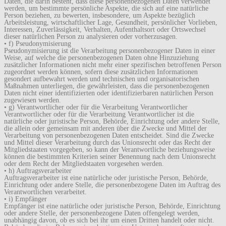
Daten, die darin besteht, dass diese personenbezogenen Daten verwendet
werden, um bestimmte persönliche Aspekte, die sich auf eine natürliche
Person beziehen, zu bewerten, insbesondere, um Aspekte bezüglich
Arbeitsleistung, wirtschaftlicher Lage, Gesundheit, persönlicher Vorlieben,
Interessen, Zuverlässigkeit, Verhalten, Aufenthaltsort oder Ortswechsel
dieser natürlichen Person zu analysieren oder vorherzusagen.
• f) Pseudonymisierung
Pseudonymisierung ist die Verarbeitung personenbezogener Daten in einer
Weise, auf welche die personenbezogenen Daten ohne Hinzuziehung
zusätzlicher Informationen nicht mehr einer spezifischen betroffenen Person
zugeordnet werden können, sofern diese zusätzlichen Informationen
gesondert aufbewahrt werden und technischen und organisatorischen
Maßnahmen unterliegen, die gewährleisten, dass die personenbezogenen
Daten nicht einer identifizierten oder identifizierbaren natürlichen Person
zugewiesen werden.
• g) Verantwortlicher oder für die Verarbeitung Verantwortlicher
Verantwortlicher oder für die Verarbeitung Verantwortlicher ist die
natürliche oder juristische Person, Behörde, Einrichtung oder andere Stelle,
die allein oder gemeinsam mit anderen über die Zwecke und Mittel der
Verarbeitung von personenbezogenen Daten entscheidet. Sind die Zwecke
und Mittel dieser Verarbeitung durch das Unionsrecht oder das Recht der
Mitgliedstaaten vorgegeben, so kann der Verantwortliche beziehungsweise
können die bestimmten Kriterien seiner Benennung nach dem Unionsrecht
oder dem Recht der Mitgliedstaaten vorgesehen werden.
• h) Auftragsverarbeiter
Auftragsverarbeiter ist eine natürliche oder juristische Person, Behörde,
Einrichtung oder andere Stelle, die personenbezogene Daten im Auftrag des
Verantwortlichen verarbeitet.
• i) Empfänger
Empfänger ist eine natürliche oder juristische Person, Behörde, Einrichtung
oder andere Stelle, der personenbezogene Daten offengelegt werden,
unabhängig davon, ob es sich bei ihr um einen Dritten handelt oder nicht.