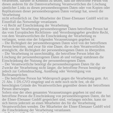
verarbeiten, darüber in Kenntnis zu setzen, dass die betroffene Person von
diesen anderen für die Datenverarbeitung Verantwortlichen die Löschung
sämtlicher Links zu diesen personenbezogenen Daten oder von Kopien oder
Replikationen dieser personenbezogenen Daten verlangt hat, soweit die
Verarbeitung
nicht erforderlich ist. Der Mitarbeiter der Ebner-Ebenauer GmbH wird im
Einzelfall das Notwendige veranlassen.
• e) Recht auf Einschränkung der Verarbeitung
Jede von der Verarbeitung personenbezogener Daten betroffene Person hat
das vom Europäischen Richtlinien- und Verordnungsgeber gewährte Recht,
von dem Verantwortlichen die Einschränkung der Verarbeitung zu
verlangen, wenn eine der folgenden Voraussetzungen gegeben ist:
– Die Richtigkeit der personenbezogenen Daten wird von der betroffenen
Person bestritten, und zwar für eine Dauer, die es dem Verantwortlichen
ermöglicht, die Richtigkeit der personenbezogenen Daten zu überprüfen.
– Die Verarbeitung ist unrechtmäßig, die betroffene Person lehnt die
Löschung der personenbezogenen Daten ab und verlangt stattdessen die
Einschränkung der Nutzung der personenbezogenen Daten.
– Der Verantwortliche benötigt die personenbezogenen Daten für die
Zwecke der Verarbeitung nicht länger, die betroffene Person benötigt sie
jedoch zur Geltendmachung, Ausübung oder Verteidigung von
Rechtsansprüchen.
– Die betroffene Person hat Widerspruch gegen die Verarbeitung gem. Art.
21 Abs. 1 DS-GVO eingelegt und es steht noch nicht fest, ob die
berechtigten Gründe des Verantwortlichen gegenüber denen der betroffenen
Person überwiegen.
Sofern eine der oben genannten Voraussetzungen gegeben ist und eine
betroffene Person die Einschränkung von personenbezogenen Daten, die bei
der Ebner-Ebenauer GmbH gespeichert sind, verlangen möchte, kann sie
sich hierzu jederzeit an einen Mitarbeiter des für die Verarbeitung
Verantwortlichen wenden. Der Mitarbeiter der Ebner-Ebenauer GmbH wird
die Einschränkung der Verarbeitung veranlassen.