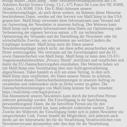
erfolgt mittels „MailChimp“, einer Newsletterversandplattform des US-
Anbieters Rocket Science Group, LLC, 675 Ponce De Leon Ave NE #5000,
Atlanta, GA 30308, USA. Die E-Mail-Adressen unserer
Newsletterempfänger, als auch deren weitere, im Rahmen dieser Hinweise
beschriebenen Daten, werden auf den Servern von MailChimp in den USA
gespeichert. MailChimp verwendet diese Informationen zum Versand und
zur Auswertung der Newsletter in unserem Auftrag. Des Weiteren kann
MailChimp nach eigenen Informationen diese Daten zur Optimierung oder
Verbesserung der eigenen Services nutzen, z.B. zur technischen
Optimierung des Versandes und der Darstellung der Newsletter oder für
wirtschaftliche Zwecke, um zu bestimmen aus welchen Ländern die
Empfänger kommen. MailChimp nutzt die Daten unserer
Newsletterempfänger jedoch nicht, um diese selbst anzuschreiben oder an
Dritte weiterzugeben. Wir vertrauen auf die Zuverlässigkeit und die IT-
sowie Datensicherheit von MailChimp. MailChimp ist unter dem US-EU-
Angemessenheitsbeschluss „Privacy Shield“ zertifiziert und verpflichtet sich
damit die EU-Datenschutzvorgaben einzuhalten. Des Weiteren haben wir
mit MailChimp eine Vereinbarung über eine Auftragsverarbeitung
abgeschlossen. Dabei handelt es sich um einen Vertrag, in dem sich
MailChimp dazu verpflichtet, die Daten unserer Nutzer zu schützen,
entsprechend dessen Datenschutzbestimmungen in unserem Auftrag zu
verarbeiten und insbesondere nicht an Dritte weiter zu geben. Die
Datenschutzbestimmungen von MailChimp können Sie hier einsehen:
https://mailchimp.com/legal/privacy/
Das Abonnement unseres Newsletters kann durch die betroffene Person
jederzeit gekündigt werden. Die Einwilligung in die Speicherung
personenbezogener Daten, die die betroffene Person uns für den
Newsletterversand erteilt hat, kann jederzeit widerrufen werden. Zum
Zwecke des Widerrufs der Einwilligung findet sich in jedem Newsletter ein
entsprechender Link. Ferner besteht die Möglichkeit, sich jederzeit auch
direkt auf der Internetseite des für die Verarbeitung Verantwortlichen vom
Newsletterversand abzumelden oder dies dem für die Verarbeitung