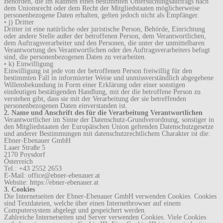
Behörden, die im Rahmen eines bestimmten Untersuchungsauftrags nach
dem Unionsrecht oder dem Recht der Mitgliedstaaten möglicherweise
personenbezogene Daten erhalten, gelten jedoch nicht als Empfänger.
• j) Dritter
Dritter ist eine natürliche oder juristische Person, Behörde, Einrichtung
oder andere Stelle außer der betroffenen Person, dem Verantwortlichen,
dem Auftragsverarbeiter und den Personen, die unter der unmittelbaren
Verantwortung des Verantwortlichen oder des Auftragsverarbeiters befugt
sind, die personenbezogenen Daten zu verarbeiten.
• k) Einwilligung
Einwilligung ist jede von der betroffenen Person freiwillig für den
bestimmten Fall in informierter Weise und unmissverständlich abgegebene
Willensbekundung in Form einer Erklärung oder einer sonstigen
eindeutigen bestätigenden Handlung, mit der die betroffene Person zu
verstehen gibt, dass sie mit der Verarbeitung der sie betreffenden
personenbezogenen Daten einverstanden ist.
2. Name und Anschrift des für die Verarbeitung Verantwortlichen
Verantwortlicher im Sinne der Datenschutz-Grundverordnung, sonstiger in
den Mitgliedstaaten der Europäischen Union geltenden Datenschutzgesetze
und anderer Bestimmungen mit datenschutzrechtlichem Charakter ist die:
Ebner-Ebenauer GmbH
Laaer Straße 5
2170 Poysdorf
Österreich
Tel.: +43 2552 2653
E-Mail: office@ebner-ebenauer.at
Website: https://ebner-ebenauer.at
3. Cookies
Die Internetseiten der Ebner-Ebenauer GmbH verwenden Cookies. Cookies
sind Textdateien, welche über einen Internetbrowser auf einem
Computersystem abgelegt und gespeichert werden.
Zahlreiche Internetseiten und Server verwenden Cookies. Viele Cookies