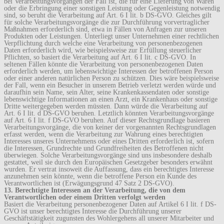
bei Verarbeitungsvorgängen der Fall ist, die für eine Lieferung von Waren
oder die Erbringung einer sonstigen Leistung oder Gegenleistung notwendig
sind, so beruht die Verarbeitung auf Art. 6 I lit. b DS-GVO. Gleiches gilt
für solche Verarbeitungsvorgänge die zur Durchführung vorvertraglicher
Maßnahmen erforderlich sind, etwa in Fällen von Anfragen zur unseren
Produkten oder Leistungen. Unterliegt unser Unternehmen einer rechtlichen
Verpflichtung durch welche eine Verarbeitung von personenbezogenen
Daten erforderlich wird, wie beispielsweise zur Erfüllung steuerlicher
Pflichten, so basiert die Verarbeitung auf Art. 6 I lit. c DS-GVO. In
seltenen Fällen könnte die Verarbeitung von personenbezogenen Daten
erforderlich werden, um lebenswichtige Interessen der betroffenen Person
oder einer anderen natürlichen Person zu schützen. Dies wäre beispielsweise
der Fall, wenn ein Besucher in unserem Betrieb verletzt werden würde und
daraufhin sein Name, sein Alter, seine Krankenkassendaten oder sonstige
lebenswichtige Informationen an einen Arzt, ein Krankenhaus oder sonstige
Dritte weitergegeben werden müssten. Dann würde die Verarbeitung auf
Art. 6 I lit. d DS-GVO beruhen. Letztlich könnten Verarbeitungsvorgänge
auf Art. 6 I lit. f DS-GVO beruhen. Auf dieser Rechtsgrundlage basieren
Verarbeitungsvorgänge, die von keiner der vorgenannten Rechtsgrundlagen
erfasst werden, wenn die Verarbeitung zur Wahrung eines berechtigten
Interesses unseres Unternehmens oder eines Dritten erforderlich ist, sofern
die Interessen, Grundrechte und Grundfreiheiten des Betroffenen nicht
überwiegen. Solche Verarbeitungsvorgänge sind uns insbesondere deshalb
gestattet, weil sie durch den Europäischen Gesetzgeber besonders erwähnt
wurden. Er vertrat insoweit die Auffassung, dass ein berechtigtes Interesse
anzunehmen sein könnte, wenn die betroffene Person ein Kunde des
Verantwortlichen ist (Erwägungsgrund 47 Satz 2 DS-GVO).
13. Berechtigte Interessen an der Verarbeitung, die von dem
Verantwortlichen oder einem Dritten verfolgt werden
Basiert die Verarbeitung personenbezogener Daten auf Artikel 6 I lit. f DS-
GVO ist unser berechtigtes Interesse die Durchführung unserer
Geschäftstätigkeit zugunsten des Wohlergehens all unserer Mitarbeiter und