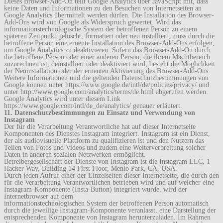
Dieses Browser-Add-On teilt Google Analytics über JavaScript mit, dass
keine Daten und Informationen zu den Besuchen von Internetseiten an
Google Analytics übermittelt werden dürfen. Die Installation des Browser-
Add-Ons wird von Google als Widerspruch gewertet. Wird das
informationstechnologische System der betroffenen Person zu einem
späteren Zeitpunkt gelöscht, formatiert oder neu installiert, muss durch die
betroffene Person eine erneute Installation des Browser-Add-Ons erfolgen,
um Google Analytics zu deaktivieren. Sofern das Browser-Add-On durch
die betroffene Person oder einer anderen Person, die ihrem Machtbereich
zuzurechnen ist, deinstalliert oder deaktiviert wird, besteht die Möglichkeit
der Neuinstallation oder der erneuten Aktivierung des Browser-Add-Ons.
Weitere Informationen und die geltenden Datenschutzbestimmungen von
Google können unter https://www.google.de/intl/de/policies/privacy/ und
unter http://www.google.com/analytics/terms/de.html abgerufen werden.
Google Analytics wird unter diesem Link
https://www.google.com/intl/de_de/analytics/ genauer erläutert.
11. Datenschutzbestimmungen zu Einsatz und Verwendung von
Instagram
Der für die Verarbeitung Verantwortliche hat auf dieser Internetseite
Komponenten des Dienstes Instagram integriert. Instagram ist ein Dienst,
der als audiovisuelle Plattform zu qualifizieren ist und den Nutzern das
Teilen von Fotos und Videos und zudem eine Weiterverbreitung solcher
Daten in anderen sozialen Netzwerken ermöglicht.
Betreibergesellschaft der Dienste von Instagram ist die Instagram LLC, 1
Hacker Way, Building 14 First Floor, Menlo Park, CA, USA.
Durch jeden Aufruf einer der Einzelseiten dieser Internetseite, die durch den
für die Verarbeitung Verantwortlichen betrieben wird und auf welcher eine
Instagram-Komponente (Insta-Button) integriert wurde, wird der
Internetbrowser auf dem
informationstechnologischen System der betroffenen Person automatisch
durch die jeweilige Instagram-Komponente veranlasst, eine Darstellung der
entsprechenden Komponente von Instagram herunterzuladen. Im Rahmen