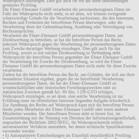
Widerspruch einzulegen. Dies gilt auch für ein auf diese Bestimmungen
gestütztes Profiling.
Die Ebner-Ebenauer GmbH verarbeitet die personenbezogenen Daten im
Falle des Widerspruchs nicht mehr, es sei denn, wir können zwingende
schutzwürdige Gründe für die Verarbeitung nachweisen, die den Interessen,
Rechten und Freiheiten der betroffenen Person überwiegen, oder die
Verarbeitung dient der Geltendmachung, Ausübung oder Verteidigung von
Rechtsansprüchen.
Verarbeitet die Ebner-Ebenauer GmbH personenbezogene Daten, um
Direktwerbung zu betreiben, so hat die betroffene Person das Recht,
jederzeit Widerspruch gegen die Verarbeitung der personenbezogenen Daten
zum Zwecke derartiger Werbung einzulegen. Dies gilt auch für das
Profiling, soweit es mit solcher Direktwerbung in Verbindung steht.
Widerspricht die betroffene Person gegenüber der Ebner-Ebenauer GmbH
der Verarbeitung für Zwecke der Direktwerbung, so wird die Ebner-
Ebenauer GmbH die personenbezogenen Daten nicht mehr für diese Zwecke
verarbeiten.
Zudem hat die betroffene Person das Recht, aus Gründen, die sich aus ihrer
besonderen Situation ergeben, gegen die sie betreffende Verarbeitung
personenbezogener Daten, die bei der Ebner-Ebenauer GmbH zu
wissenschaftlichen oder historischen Forschungszwecken oder zu
statistischen Zwecken gemäß Art. 89 Abs. 1 DS-GVO erfolgen,
Widerspruch einzulegen, es sei denn, eine solche Verarbeitung ist zur
Erfüllung einer im öffentlichen Interesse liegenden Aufgabe erforderlich.
Zur Ausübung des Rechts auf Widerspruch kann sich die betroffene Person
direkt jeden Mitarbeiter der Ebner-Ebenauer GmbH oder einen anderen
Mitarbeiter wenden. Der betroffenen Person steht es ferner frei, im
Zusammenhang mit der Nutzung von Diensten der Informationsgesellschaft,
ungeachtet der Richtlinie 2002/58/EG, ihr Widerspruchsrecht mittels
automatisierter Verfahren auszuüben, bei denen technische Spezifikationen
verwendet werden.
• h) Automatisierte Entscheidungen im Einzelfall einschließlich Profiling