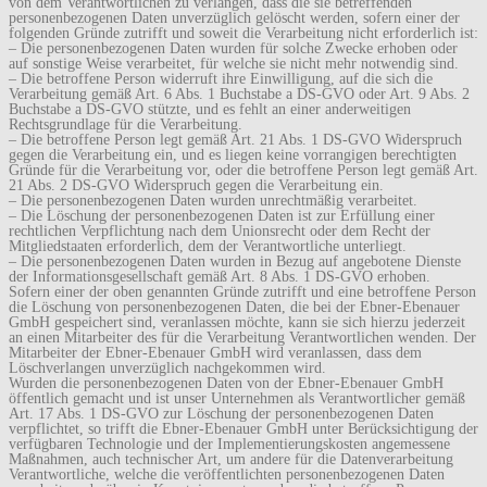
von dem Verantwortlichen zu verlangen, dass die sie betreffenden
personenbezogenen Daten unverzüglich gelöscht werden, sofern einer der
folgenden Gründe zutrifft und soweit die Verarbeitung nicht erforderlich ist:
– Die personenbezogenen Daten wurden für solche Zwecke erhoben oder
auf sonstige Weise verarbeitet, für welche sie nicht mehr notwendig sind.
– Die betroffene Person widerruft ihre Einwilligung, auf die sich die
Verarbeitung gemäß Art. 6 Abs. 1 Buchstabe a DS-GVO oder Art. 9 Abs. 2
Buchstabe a DS-GVO stützte, und es fehlt an einer anderweitigen
Rechtsgrundlage für die Verarbeitung.
– Die betroffene Person legt gemäß Art. 21 Abs. 1 DS-GVO Widerspruch
gegen die Verarbeitung ein, und es liegen keine vorrangigen berechtigten
Gründe für die Verarbeitung vor, oder die betroffene Person legt gemäß Art.
21 Abs. 2 DS-GVO Widerspruch gegen die Verarbeitung ein.
– Die personenbezogenen Daten wurden unrechtmäßig verarbeitet.
– Die Löschung der personenbezogenen Daten ist zur Erfüllung einer
rechtlichen Verpflichtung nach dem Unionsrecht oder dem Recht der
Mitgliedstaaten erforderlich, dem der Verantwortliche unterliegt.
– Die personenbezogenen Daten wurden in Bezug auf angebotene Dienste
der Informationsgesellschaft gemäß Art. 8 Abs. 1 DS-GVO erhoben.
Sofern einer der oben genannten Gründe zutrifft und eine betroffene Person
die Löschung von personenbezogenen Daten, die bei der Ebner-Ebenauer
GmbH gespeichert sind, veranlassen möchte, kann sie sich hierzu jederzeit
an einen Mitarbeiter des für die Verarbeitung Verantwortlichen wenden. Der
Mitarbeiter der Ebner-Ebenauer GmbH wird veranlassen, dass dem
Löschverlangen unverzüglich nachgekommen wird.
Wurden die personenbezogenen Daten von der Ebner-Ebenauer GmbH
öffentlich gemacht und ist unser Unternehmen als Verantwortlicher gemäß
Art. 17 Abs. 1 DS-GVO zur Löschung der personenbezogenen Daten
verpflichtet, so trifft die Ebner-Ebenauer GmbH unter Berücksichtigung der
verfügbaren Technologie und der Implementierungskosten angemessene
Maßnahmen, auch technischer Art, um andere für die Datenverarbeitung
Verantwortliche, welche die veröffentlichten personenbezogenen Daten