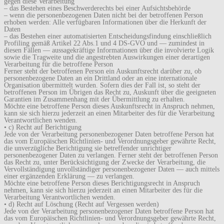
gegen diese Verarbeitung
– das Bestehen eines Beschwerderechts bei einer Aufsichtsbehörde
– wenn die personenbezogenen Daten nicht bei der betroffenen Person
erhoben werden: Alle verfügbaren Informationen über die Herkunft der
Daten
– das Bestehen einer automatisierten Entscheidungsfindung einschließlich
Profiling gemäß Artikel 22 Abs.1 und 4 DS-GVO und — zumindest in
diesen Fällen — aussagekräftige Informationen über die involvierte Logik
sowie die Tragweite und die angestrebten Auswirkungen einer derartigen
Verarbeitung für die betroffene Person
Ferner steht der betroffenen Person ein Auskunftsrecht darüber zu, ob
personenbezogene Daten an ein Drittland oder an eine internationale
Organisation übermittelt wurden. Sofern dies der Fall ist, so steht der
betroffenen Person im Übrigen das Recht zu, Auskunft über die geeigneten
Garantien im Zusammenhang mit der Übermittlung zu erhalten.
Möchte eine betroffene Person dieses Auskunftsrecht in Anspruch nehmen,
kann sie sich hierzu jederzeit an einen Mitarbeiter des für die Verarbeitung
Verantwortlichen wenden.
• c) Recht auf Berichtigung
Jede von der Verarbeitung personenbezogener Daten betroffene Person hat
das vom Europäischen Richtlinien- und Verordnungsgeber gewährte Recht,
die unverzügliche Berichtigung sie betreffender unrichtiger
personenbezogener Daten zu verlangen. Ferner steht der betroffenen Person
das Recht zu, unter Berücksichtigung der Zwecke der Verarbeitung, die
Vervollständigung unvollständiger personenbezogener Daten — auch mittels
einer ergänzenden Erklärung — zu verlangen.
Möchte eine betroffene Person dieses Berichtigungsrecht in Anspruch
nehmen, kann sie sich hierzu jederzeit an einen Mitarbeiter des für die
Verarbeitung Verantwortlichen wenden.
• d) Recht auf Löschung (Recht auf Vergessen werden)
Jede von der Verarbeitung personenbezogener Daten betroffene Person hat
das vom Europäischen Richtlinien- und Verordnungsgeber gewährte Recht,