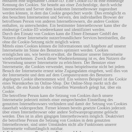
enthalten eine sogenannte Cookie-ID. Eine Cookie-ID ist eine eindeutige
Kennung des Cookies. Sie besteht aus einer Zeichenfolge, durch welche
Internetseiten und Server dem konkreten Internetbrowser zugeordnet
werden können, in dem das Cookie gespeichert wurde. Dies ermöglicht es
den besuchten Internetseiten und Servern, den individuellen Browser der
betroffenen Person von anderen Internetbrowsern, die andere Cookies
enthalten, zu unterscheiden. Ein bestimmter Internetbrowser kann über die
eindeutige Cookie-ID wiedererkannt und identifiziert werden.
Durch den Einsatz von Cookies kann die Ebner-Ebenauer GmbH den
Nutzern dieser Internetseite nutzerfreundlichere Services bereitstellen, die
ohne die Cookie-Setzung nicht möglich wären.
Mittels eines Cookies können die Informationen und Angebote auf unserer
Internetseite im Sinne des Benutzers optimiert werden. Cookies
ermöglichen uns, wie bereits erwähnt, die Benutzer unserer Internetseite
wiederzuerkennen. Zweck dieser Wiedererkennung ist es, den Nutzern die
Verwendung unserer Internetseite zu erleichtern. Der Benutzer einer
Internetseite, die Cookies verwendet, muss beispielsweise nicht bei jedem
Besuch der Internetseite erneut seine Zugangsdaten eingeben, weil dies von
der Internetseite und dem auf dem Computersystem des Benutzers
abgelegten Cookie übernommen wird. Ein weiteres Beispiel ist das Cookie
eines Warenkorbes im Online-Shop. Der Online-Shop merkt sich die
Artikel, die ein Kunde in den virtuellen Warenkorb gelegt hat, über ein
Cookie.
Die betroffene Person kann die Setzung von Cookies durch unsere
Internetseite jederzeit mittels einer entsprechenden Einstellung des
genutzten Internetbrowsers verhindern und damit der Setzung von Cookies
dauerhaft widersprechen. Ferner können bereits gesetzte Cookies jederzeit
über einen Internetbrowser oder andere Softwareprogramme gelöscht
werden. Dies ist in allen gängigen Internetbrowsern möglich. Deaktiviert
die betroffene Person die Setzung von Cookies in dem genutzten
Internetbrowser, sind unter Umständen nicht alle Funktionen unserer
Internetseite vollumfänglich nutzbar.