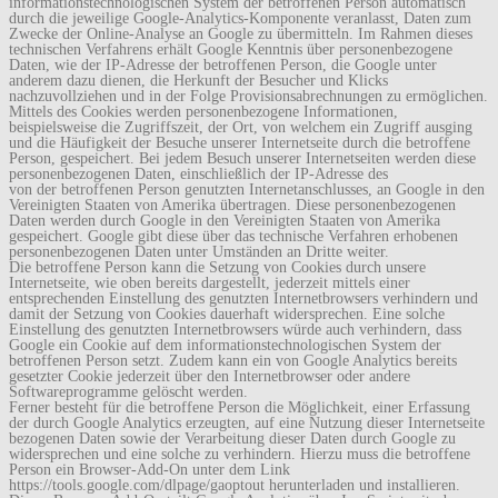
informationstechnologischen System der betroffenen Person automatisch
durch die jeweilige Google-Analytics-Komponente veranlasst, Daten zum
Zwecke der Online-Analyse an Google zu übermitteln. Im Rahmen dieses
technischen Verfahrens erhält Google Kenntnis über personenbezogene
Daten, wie der IP-Adresse der betroffenen Person, die Google unter
anderem dazu dienen, die Herkunft der Besucher und Klicks
nachzuvollziehen und in der Folge Provisionsabrechnungen zu ermöglichen.
Mittels des Cookies werden personenbezogene Informationen,
beispielsweise die Zugriffszeit, der Ort, von welchem ein Zugriff ausging
und die Häufigkeit der Besuche unserer Internetseite durch die betroffene
Person, gespeichert. Bei jedem Besuch unserer Internetseiten werden diese
personenbezogenen Daten, einschließlich der IP-Adresse des
von der betroffenen Person genutzten Internetanschlusses, an Google in den
Vereinigten Staaten von Amerika übertragen. Diese personenbezogenen
Daten werden durch Google in den Vereinigten Staaten von Amerika
gespeichert. Google gibt diese über das technische Verfahren erhobenen
personenbezogenen Daten unter Umständen an Dritte weiter.
Die betroffene Person kann die Setzung von Cookies durch unsere
Internetseite, wie oben bereits dargestellt, jederzeit mittels einer
entsprechenden Einstellung des genutzten Internetbrowsers verhindern und
damit der Setzung von Cookies dauerhaft widersprechen. Eine solche
Einstellung des genutzten Internetbrowsers würde auch verhindern, dass
Google ein Cookie auf dem informationstechnologischen System der
betroffenen Person setzt. Zudem kann ein von Google Analytics bereits
gesetzter Cookie jederzeit über den Internetbrowser oder andere
Softwareprogramme gelöscht werden.
Ferner besteht für die betroffene Person die Möglichkeit, einer Erfassung
der durch Google Analytics erzeugten, auf eine Nutzung dieser Internetseite
bezogenen Daten sowie der Verarbeitung dieser Daten durch Google zu
widersprechen und eine solche zu verhindern. Hierzu muss die betroffene
Person ein Browser-Add-On unter dem Link
https://tools.google.com/dlpage/gaoptout herunterladen und installieren.