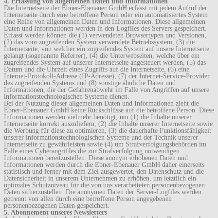
4. Erfassung von allgemeinen Daten und Informationen
Die Internetseite der Ebner-Ebenauer GmbH erfasst mit jedem Aufruf der
Internetseite durch eine betroffene Person oder ein automatisiertes System
eine Reihe von allgemeinen Daten und Informationen. Diese allgemeinen
Daten und Informationen werden in den Logfiles des Servers gespeichert.
Erfasst werden können die (1) verwendeten Browsertypen und Versionen,
(2) das vom zugreifenden System verwendete Betriebssystem, (3) die
Internetseite, von welcher ein zugreifendes System auf unsere Internetseite
gelangt (sogenannte Referrer), (4) die Unterwebseiten, welche über ein
zugreifendes System auf unserer Internetseite angesteuert werden, (5) das
Datum und die Uhrzeit eines Zugriffs auf die Internetseite, (6) eine
Internet-Protokoll-Adresse (IP-Adresse), (7) der Internet-Service-Provider
des zugreifenden Systems und (8) sonstige ähnliche Daten und
Informationen, die der Gefahrenabwehr im Falle von Angriffen auf unsere
informationstechnologischen Systeme dienen.
Bei der Nutzung dieser allgemeinen Daten und Informationen zieht die
Ebner-Ebenauer GmbH keine Rückschlüsse auf die betroffene Person. Diese
Informationen werden vielmehr benötigt, um (1) die Inhalte unserer
Internetseite korrekt auszuliefern, (2) die Inhalte unserer Internetseite sowie
die Werbung für diese zu optimieren, (3) die dauerhafte Funktionsfähigkeit
unserer informationstechnologischen Systeme und der Technik unserer
Internetseite zu gewährleisten sowie (4) um Strafverfolgungsbehörden im
Falle eines Cyberangriffes die zur Strafverfolgung notwendigen
Informationen bereitzustellen. Diese anonym erhobenen Daten und
Informationen werden durch die Ebner-Ebenauer GmbH daher einerseits
statistisch und ferner mit dem Ziel ausgewertet, den Datenschutz und die
Datensicherheit in unserem Unternehmen zu erhöhen, um letztlich ein
optimales Schutzniveau für die von uns verarbeiteten personenbezogenen
Daten sicherzustellen. Die anonymen Daten der Server-Logfiles werden
getrennt von allen durch eine betroffene Person angegebenen
personenbezogenen Daten gespeichert.
5. Abonnement unseres Newsletters