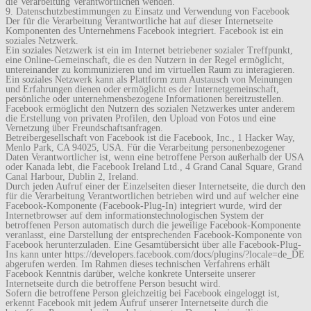
die Verarbeitung Verantwortlichen wenden.
9. Datenschutzbestimmungen zu Einsatz und Verwendung von Facebook
Der für die Verarbeitung Verantwortliche hat auf dieser Internetseite
Komponenten des Unternehmens Facebook integriert. Facebook ist ein
soziales Netzwerk.
Ein soziales Netzwerk ist ein im Internet betriebener sozialer Treffpunkt,
eine Online-Gemeinschaft, die es den Nutzern in der Regel ermöglicht,
untereinander zu kommunizieren und im virtuellen Raum zu interagieren.
Ein soziales Netzwerk kann als Plattform zum Austausch von Meinungen
und Erfahrungen dienen oder ermöglicht es der Internetgemeinschaft,
persönliche oder unternehmensbezogene Informationen bereitzustellen.
Facebook ermöglicht den Nutzern des sozialen Netzwerkes unter anderem
die Erstellung von privaten Profilen, den Upload von Fotos und eine
Vernetzung über Freundschaftsanfragen.
Betreibergesellschaft von Facebook ist die Facebook, Inc., 1 Hacker Way,
Menlo Park, CA 94025, USA. Für die Verarbeitung personenbezogener
Daten Verantwortlicher ist, wenn eine betroffene Person außerhalb der USA
oder Kanada lebt, die Facebook Ireland Ltd., 4 Grand Canal Square, Grand
Canal Harbour, Dublin 2, Ireland.
Durch jeden Aufruf einer der Einzelseiten dieser Internetseite, die durch den
für die Verarbeitung Verantwortlichen betrieben wird und auf welcher eine
Facebook-Komponente (Facebook-Plug-In) integriert wurde, wird der
Internetbrowser auf dem informationstechnologischen System der
betroffenen Person automatisch durch die jeweilige Facebook-Komponente
veranlasst, eine Darstellung der entsprechenden Facebook-Komponente von
Facebook herunterzuladen. Eine Gesamtübersicht über alle Facebook-Plug-
Ins kann unter https://developers.facebook.com/docs/plugins/?locale=de_DE
abgerufen werden. Im Rahmen dieses technischen Verfahrens erhält
Facebook Kenntnis darüber, welche konkrete Unterseite unserer
Internetseite durch die betroffene Person besucht wird.
Sofern die betroffene Person gleichzeitig bei Facebook eingeloggt ist,
erkennt Facebook mit jedem Aufruf unserer Internetseite durch die