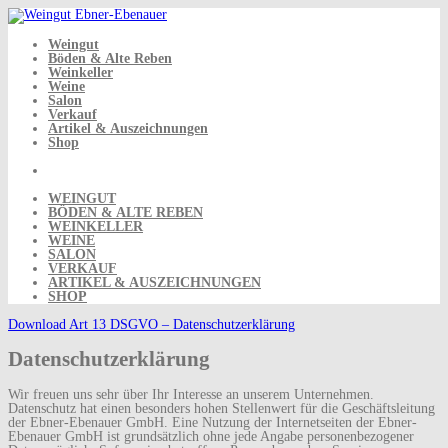
Skip
to
content
Weingut
Böden & Alte Reben
Weinkeller
Weine
Salon
Verkauf
Artikel & Auszeichnungen
Shop
WEINGUT
BÖDEN & ALTE REBEN
WEINKELLER
WEINE
SALON
VERKAUF
ARTIKEL & AUSZEICHNUNGEN
SHOP
Download Art 13 DSGVO – Datenschutzerklärung
Datenschutzerklärung
Wir freuen uns sehr über Ihr Interesse an unserem Unternehmen.
Datenschutz hat einen besonders hohen Stellenwert für die Geschäftsleitung
der Ebner-Ebenauer GmbH. Eine Nutzung der Internetseiten der Ebner-
Ebenauer GmbH ist grundsätzlich ohne jede Angabe personenbezogener