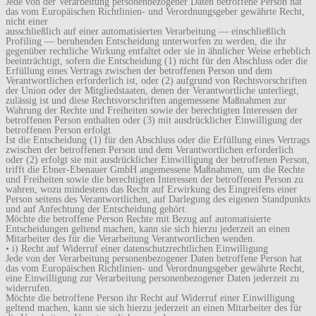
Jede von der Verarbeitung personenbezogener Daten betroffene Person hat
das vom Europäischen Richtlinien- und Verordnungsgeber gewährte Recht,
nicht einer
ausschließlich auf einer automatisierten Verarbeitung — einschließlich
Profiling — beruhenden Entscheidung unterworfen zu werden, die ihr
gegenüber rechtliche Wirkung entfaltet oder sie in ähnlicher Weise erheblich
beeinträchtigt, sofern die Entscheidung (1) nicht für den Abschluss oder die
Erfüllung eines Vertrags zwischen der betroffenen Person und dem
Verantwortlichen erforderlich ist, oder (2) aufgrund von Rechtsvorschriften
der Union oder der Mitgliedstaaten, denen der Verantwortliche unterliegt,
zulässig ist und diese Rechtsvorschriften angemessene Maßnahmen zur
Wahrung der Rechte und Freiheiten sowie der berechtigten Interessen der
betroffenen Person enthalten oder (3) mit ausdrücklicher Einwilligung der
betroffenen Person erfolgt.
Ist die Entscheidung (1) für den Abschluss oder die Erfüllung eines Vertrags
zwischen der betroffenen Person und dem Verantwortlichen erforderlich
oder (2) erfolgt sie mit ausdrücklicher Einwilligung der betroffenen Person,
trifft die Ebner-Ebenauer GmbH angemessene Maßnahmen, um die Rechte
und Freiheiten sowie die berechtigten Interessen der betroffenen Person zu
wahren, wozu mindestens das Recht auf Erwirkung des Eingreifens einer
Person seitens des Verantwortlichen, auf Darlegung des eigenen Standpunkts
und auf Anfechtung der Entscheidung gehört.
Möchte die betroffene Person Rechte mit Bezug auf automatisierte
Entscheidungen geltend machen, kann sie sich hierzu jederzeit an einen
Mitarbeiter des für die Verarbeitung Verantwortlichen wenden.
• i) Recht auf Widerruf einer datenschutzrechtlichen Einwilligung
Jede von der Verarbeitung personenbezogener Daten betroffene Person hat
das vom Europäischen Richtlinien- und Verordnungsgeber gewährte Recht,
eine Einwilligung zur Verarbeitung personenbezogener Daten jederzeit zu
widerrufen.
Möchte die betroffene Person ihr Recht auf Widerruf einer Einwilligung
geltend machen, kann sie sich hierzu jederzeit an einen Mitarbeiter des für