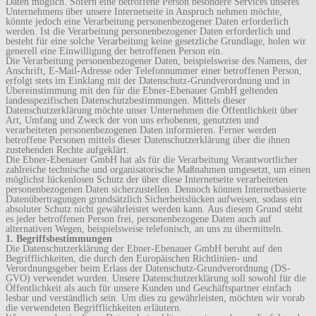
Daten möglich. Sofern eine betroffene Person besondere Services unseres
Unternehmens über unsere Internetseite in Anspruch nehmen möchte,
könnte jedoch eine Verarbeitung personenbezogener Daten erforderlich
werden. Ist die Verarbeitung personenbezogener Daten erforderlich und
besteht für eine solche Verarbeitung keine gesetzliche Grundlage, holen wir
generell eine Einwilligung der betroffenen Person ein.
Die Verarbeitung personenbezogener Daten, beispielsweise des Namens, der
Anschrift, E-Mail-Adresse oder Telefonnummer einer betroffenen Person,
erfolgt stets im Einklang mit der Datenschutz-Grundverordnung und in
Übereinstimmung mit den für die Ebner-Ebenauer GmbH geltenden
landesspezifischen Datenschutzbestimmungen. Mittels dieser
Datenschutzerklärung möchte unser Unternehmen die Öffentlichkeit über
Art, Umfang und Zweck der von uns erhobenen, genutzten und
verarbeiteten personenbezogenen Daten informieren. Ferner werden
betroffene Personen mittels dieser Datenschutzerklärung über die ihnen
zustehenden Rechte aufgeklärt.
Die Ebner-Ebenauer GmbH hat als für die Verarbeitung Verantwortlicher
zahlreiche technische und organisatorische Maßnahmen umgesetzt, um einen
möglichst lückenlosen Schutz der über diese Internetseite verarbeiteten
personenbezogenen Daten sicherzustellen. Dennoch können Internetbasierte
Datenübertragungen grundsätzlich Sicherheitslücken aufweisen, sodass ein
absoluter Schutz nicht gewährleistet werden kann. Aus diesem Grund steht
es jeder betroffenen Person frei, personenbezogene Daten auch auf
alternativen Wegen, beispielsweise telefonisch, an uns zu übermitteln.
1. Begriffsbestimmungen
Die Datenschutzerklärung der Ebner-Ebenauer GmbH beruht auf den
Begrifflichkeiten, die durch den Europäischen Richtlinien- und
Verordnungsgeber beim Erlass der Datenschutz-Grundverordnung (DS-
GVO) verwendet wurden. Unsere Datenschutzerklärung soll sowohl für die
Öffentlichkeit als auch für unsere Kunden und Geschäftspartner einfach
lesbar und verständlich sein. Um dies zu gewährleisten, möchten wir vorab
die verwendeten Begrifflichkeiten erläutern.