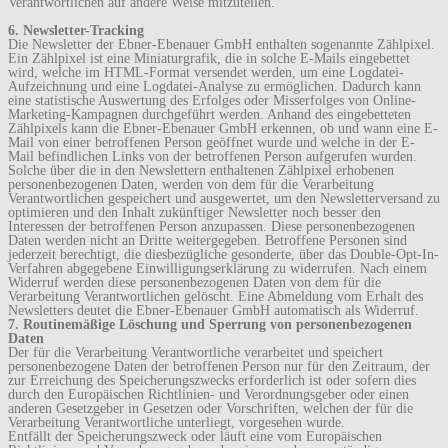
Verantwortlichen auf andere Weise mitzuteilen.
6. Newsletter-Tracking
Die Newsletter der Ebner-Ebenauer GmbH enthalten sogenannte Zählpixel.
Ein Zählpixel ist eine Miniaturgrafik, die in solche E-Mails eingebettet
wird, welche im HTML-Format versendet werden, um eine Logdatei-
Aufzeichnung und eine Logdatei-Analyse zu ermöglichen. Dadurch kann
eine statistische Auswertung des Erfolges oder Misserfolges von Online-
Marketing-Kampagnen durchgeführt werden. Anhand des eingebetteten
Zählpixels kann die Ebner-Ebenauer GmbH erkennen, ob und wann eine E-
Mail von einer betroffenen Person geöffnet wurde und welche in der E-
Mail befindlichen Links von der betroffenen Person aufgerufen wurden.
Solche über die in den Newslettern enthaltenen Zählpixel erhobenen
personenbezogenen Daten, werden von dem für die Verarbeitung
Verantwortlichen gespeichert und ausgewertet, um den Newsletterversand zu
optimieren und den Inhalt zukünftiger Newsletter noch besser den
Interessen der betroffenen Person anzupassen. Diese personenbezogenen
Daten werden nicht an Dritte weitergegeben. Betroffene Personen sind
jederzeit berechtigt, die diesbezügliche gesonderte, über das Double-Opt-In-
Verfahren abgegebene Einwilligungserklärung zu widerrufen. Nach einem
Widerruf werden diese personenbezogenen Daten von dem für die
Verarbeitung Verantwortlichen gelöscht. Eine Abmeldung vom Erhalt des
Newsletters deutet die Ebner-Ebenauer GmbH automatisch als Widerruf.
7. Routinemäßige Löschung und Sperrung von personenbezogenen
Daten
Der für die Verarbeitung Verantwortliche verarbeitet und speichert
personenbezogene Daten der betroffenen Person nur für den Zeitraum, der
zur Erreichung des Speicherungszwecks erforderlich ist oder sofern dies
durch den Europäischen Richtlinien- und Verordnungsgeber oder einen
anderen Gesetzgeber in Gesetzen oder Vorschriften, welchen der für die
Verarbeitung Verantwortliche unterliegt, vorgesehen wurde.
Entfällt der Speicherungszweck oder läuft eine vom Europäischen