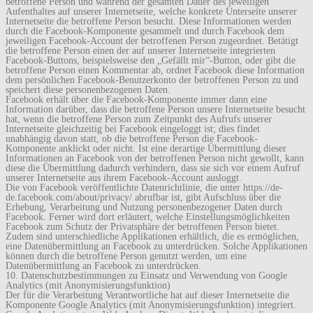
betroffene Person und während der gesamten Dauer des jeweiligen
Aufenthaltes auf unserer Internetseite, welche konkrete Unterseite unserer
Internetseite die betroffene Person besucht. Diese Informationen werden
durch die Facebook-Komponente gesammelt und durch Facebook dem
jeweiligen Facebook-Account der betroffenen Person zugeordnet. Betätigt
die betroffene Person einen der auf unserer Internetseite integrierten
Facebook-Buttons, beispielsweise den „Gefällt mir“-Button, oder gibt die
betroffene Person einen Kommentar ab, ordnet Facebook diese Information
dem persönlichen Facebook-Benutzerkonto der betroffenen Person zu und
speichert diese personenbezogenen Daten.
Facebook erhält über die Facebook-Komponente immer dann eine
Information darüber, dass die betroffene Person unsere Internetseite besucht
hat, wenn die betroffene Person zum Zeitpunkt des Aufrufs unserer
Internetseite gleichzeitig bei Facebook eingeloggt ist; dies findet
unabhängig davon statt, ob die betroffene Person die Facebook-
Komponente anklickt oder nicht. Ist eine derartige Übermittlung dieser
Informationen an Facebook von der betroffenen Person nicht gewollt, kann
diese die Übermittlung dadurch verhindern, dass sie sich vor einem Aufruf
unserer Internetseite aus ihrem Facebook-Account ausloggt.
Die von Facebook veröffentlichte Datenrichtlinie, die unter https://de-
de.facebook.com/about/privacy/ abrufbar ist, gibt Aufschluss über die
Erhebung, Verarbeitung und Nutzung personenbezogener Daten durch
Facebook. Ferner wird dort erläutert, welche Einstellungsmöglichkeiten
Facebook zum Schutz der Privatsphäre der betroffenen Person bietet.
Zudem sind unterschiedliche Applikationen erhältlich, die es ermöglichen,
eine Datenübermittlung an Facebook zu unterdrücken. Solche Applikationen
können durch die betroffene Person genutzt werden, um eine
Datenübermittlung an Facebook zu unterdrücken.
10. Datenschutzbestimmungen zu Einsatz und Verwendung von Google
Analytics (mit Anonymisierungsfunktion)
Der für die Verarbeitung Verantwortliche hat auf dieser Internetseite die
Komponente Google Analytics (mit Anonymisierungsfunktion) integriert.