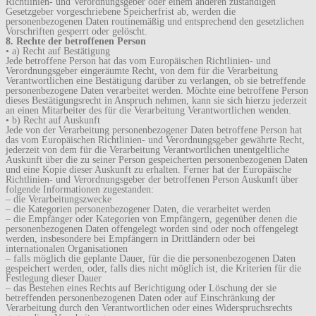
Richtlinien- und Verordnungsgeber oder einem anderen zuständigen
Gesetzgeber vorgeschriebene Speicherfrist ab, werden die
personenbezogenen Daten routinemäßig und entsprechend den gesetzlichen
Vorschriften gesperrt oder gelöscht.
8. Rechte der betroffenen Person
• a) Recht auf Bestätigung
Jede betroffene Person hat das vom Europäischen Richtlinien- und
Verordnungsgeber eingeräumte Recht, von dem für die Verarbeitung
Verantwortlichen eine Bestätigung darüber zu verlangen, ob sie betreffende
personenbezogene Daten verarbeitet werden. Möchte eine betroffene Person
dieses Bestätigungsrecht in Anspruch nehmen, kann sie sich hierzu jederzeit
an einen Mitarbeiter des für die Verarbeitung Verantwortlichen wenden.
• b) Recht auf Auskunft
Jede von der Verarbeitung personenbezogener Daten betroffene Person hat
das vom Europäischen Richtlinien- und Verordnungsgeber gewährte Recht,
jederzeit von dem für die Verarbeitung Verantwortlichen unentgeltliche
Auskunft über die zu seiner Person gespeicherten personenbezogenen Daten
und eine Kopie dieser Auskunft zu erhalten. Ferner hat der Europäische
Richtlinien- und Verordnungsgeber der betroffenen Person Auskunft über
folgende Informationen zugestanden:
– die Verarbeitungszwecke
– die Kategorien personenbezogener Daten, die verarbeitet werden
– die Empfänger oder Kategorien von Empfängern, gegenüber denen die
personenbezogenen Daten offengelegt worden sind oder noch offengelegt
werden, insbesondere bei Empfängern in Drittländern oder bei
internationalen Organisationen
– falls möglich die geplante Dauer, für die die personenbezogenen Daten
gespeichert werden, oder, falls dies nicht möglich ist, die Kriterien für die
Festlegung dieser Dauer
– das Bestehen eines Rechts auf Berichtigung oder Löschung der sie
betreffenden personenbezogenen Daten oder auf Einschränkung der
Verarbeitung durch den Verantwortlichen oder eines Widerspruchsrechts