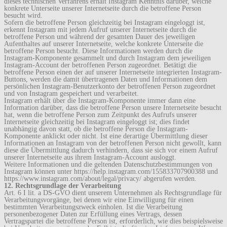
dieses technischen Verfahrens erhält Instagram Kenntnis darüber, welche
konkrete Unterseite unserer Internetseite durch die betroffene Person
besucht wird.
Sofern die betroffene Person gleichzeitig bei Instagram eingeloggt ist,
erkennt Instagram mit jedem Aufruf unserer Internetseite durch die
betroffene Person und während der gesamten Dauer des jeweiligen
Aufenthaltes auf unserer Internetseite, welche konkrete Unterseite die
betroffene Person besucht. Diese Informationen werden durch die
Instagram-Komponente gesammelt und durch Instagram dem jeweiligen
Instagram-Account der betroffenen Person zugeordnet. Betätigt die
betroffene Person einen der auf unserer Internetseite integrierten Instagram-
Buttons, werden die damit übertragenen Daten und Informationen dem
persönlichen Instagram-Benutzerkonto der betroffenen Person zugeordnet
und von Instagram gespeichert und verarbeitet.
Instagram erhält über die Instagram-Komponente immer dann eine
Information darüber, dass die betroffene Person unsere Internetseite besucht
hat, wenn die betroffene Person zum Zeitpunkt des Aufrufs unserer
Internetseite gleichzeitig bei Instagram eingeloggt ist; dies findet
unabhängig davon statt, ob die betroffene Person die Instagram-
Komponente anklickt oder nicht. Ist eine derartige Übermittlung dieser
Informationen an Instagram von der betroffenen Person nicht gewollt, kann
diese die Übermittlung dadurch verhindern, dass sie sich vor einem Aufruf
unserer Internetseite aus ihrem Instagram-Account ausloggt.
Weitere Informationen und die geltenden Datenschutzbestimmungen von
Instagram können unter https://help.instagram.com/155833707900388 und
https://www.instagram.com/about/legal/privacy/ abgerufen werden.
12. Rechtsgrundlage der Verarbeitung
Art. 6 I lit. a DS-GVO dient unserem Unternehmen als Rechtsgrundlage für
Verarbeitungsvorgänge, bei denen wir eine Einwilligung für einen
bestimmten Verarbeitungszweck einholen. Ist die Verarbeitung
personenbezogener Daten zur Erfüllung eines Vertrags, dessen
Vertragspartei die betroffene Person ist, erforderlich, wie dies beispielsweise