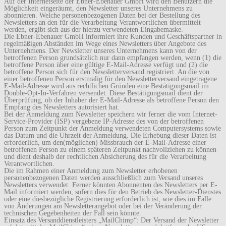
Auf der Internetseite der Ebner-Ebenauer GmbH wird den Benutzern die
Möglichkeit eingeräumt, den Newsletter unseres Unternehmens zu
abonnieren. Welche personenbezogenen Daten bei der Bestellung des
Newsletters an den für die Verarbeitung Verantwortlichen übermittelt
werden, ergibt sich aus der hierzu verwendeten Eingabemaske.
Die Ebner-Ebenauer GmbH informiert ihre Kunden und Geschäftspartner in
regelmäßigen Abständen im Wege eines Newsletters über Angebote des
Unternehmens. Der Newsletter unseres Unternehmens kann von der
betroffenen Person grundsätzlich nur dann empfangen werden, wenn (1) die
betroffene Person über eine gültige E-Mail-Adresse verfügt und (2) die
betroffene Person sich für den Newsletterversand registriert. An die von
einer betroffenen Person erstmalig für den Newsletterversand eingetragene
E-Mail-Adresse wird aus rechtlichen Gründen eine Bestätigungsmail im
Double-Opt-In-Verfahren versendet. Diese Bestätigungsmail dient der
Überprüfung, ob der Inhaber der E-Mail-Adresse als betroffene Person den
Empfang des Newsletters autorisiert hat.
Bei der Anmeldung zum Newsletter speichern wir ferner die vom Internet-
Service-Provider (ISP) vergebene IP-Adresse des von der betroffenen
Person zum Zeitpunkt der Anmeldung verwendeten Computersystems sowie
das Datum und die Uhrzeit der Anmeldung. Die Erhebung dieser Daten ist
erforderlich, um den(möglichen) Missbrauch der E-Mail-Adresse einer
betroffenen Person zu einem späteren Zeitpunkt nachvollziehen zu können
und dient deshalb der rechtlichen Absicherung des für die Verarbeitung
Verantwortlichen.
Die im Rahmen einer Anmeldung zum Newsletter erhobenen
personenbezogenen Daten werden ausschließlich zum Versand unseres
Newsletters verwendet. Ferner könnten Abonnenten des Newsletters per E-
Mail informiert werden, sofern dies für den Betrieb des Newsletter-Dienstes
oder eine diesbezügliche Registrierung erforderlich ist, wie dies im Falle
von Änderungen am Newsletterangebot oder bei der Veränderung der
technischen Gegebenheiten der Fall sein könnte.
Einsatz des Versanddienstleisters „MailChimp“: Der Versand der Newsletter