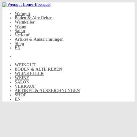
Skip
to
content
Weingut
Böden & Alte Reben
Weinkeller
Weine
Salon
Verkauf
Artikel & Auszeichnungen
Shop
EN
WEINGUT
BÖDEN & ALTE REBEN
WEINKELLER
WEINE
SALON
VERKAUF
ARTIKEL & AUSZEICHNUNGEN
SHOP
EN