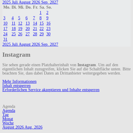
2025
Juli
August 2026
Sep.
2027
Mo.
Di.
Mi.
Do.
Fr.
Sa.
So.
1
2
3
4
5
6
7
8
9
10
11
12
13
14
15
16
17
18
19
20
21
22
23
24
25
26
27
28
29
30
31
2025
Juli
August 2026
Sep.
2027
Instagram
Sie sehen gerade einen Platzhalterinhalt von
Instagram
. Um auf den
eigentlichen Inhalt zuzugreifen, klicken Sie auf die Schaltfläche unten. Bitte
beachten Sie, dass dabei Daten an Drittanbieter weitergegeben werden.
Mehr Informationen
Inhalt entsperren
Erforderlichen Service akzeptieren und Inhalte entsperren
Agenda
Agenda
Tag
Monat
Woche
August 2026
Aug. 2026