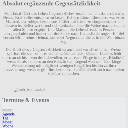
Absolut ergänzende Gegensätzlichkeit
Manchmal führt das Leben Gegensätzliches zusammen, um dadurch etwas
Neues, Kraftvolles entstehen zu lassen. Bei den Ebner-Ebenauers war es so.
Manfred, der ruhige, besonnene Tüftler mit Liebe zu Burgunder, der am
liebstem im Keller werkt und sich Gedanken über die Weine macht, sie mit
allen Sinnen erspürt. Und Marion, die Lebensfreude in Person,
energiegeladen und immer auf der Suche nach Herausforderungen. Er, tief
verwurzelt in seiner Heimat; sie, einst Negociante, die es in die Welt hinaus
zog.
Die Kraft dieser Gegensätzlichkeit ist auch und vor allem in den Weinen
spürbar, die sich zu ihrer vollen Größe entfalten können. Denn es fehlt
ihnen an nichts – von der liebevollen, erfahrenen Pflege in ihrer „Kindheit“,
wenn sie als Trauben an den Rebstöcken hängend wachsen, über kluge
Weinbereitung mit möglichst wenigen Eingriffen bis hin zu ihrer
Inszenierung, wenn es gilt, ihre besondere Persönlichkeit auch nach außen
sichtbar zu machen.
Termine & Events
Monat
Agenda
Tag
Monat
Woche