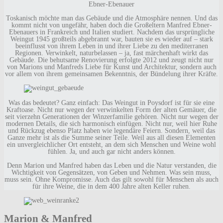
Ebner-Ebenauer
Toskanisch möchte man das Gebäude und die Atmosphäre nennen. Und das
kommt nicht von ungefähr, haben doch die Großeltern Manfred Ebner-
Ebenauers in Frankreich und Italien studiert. Nachdem das ursprüngliche
Weingut 1945 großteils abgebrannt war, bauten sie es wieder auf – stark
beeinflusst von ihrem Leben in und ihrer Liebe zu den mediterranen
Regionen. Verwinkelt, naturbelassen – ja, fast märchenhaft wirkt das
Gebäude. Die behutsame Renovierung erfolgte 2012 und zeugt nicht nur
von Marions und Manfreds Liebe für Kunst und Architektur, sondern auch
vor allem von ihrem gemeinsamen Bekenntnis, der Bündelung ihrer Kräfte.
Was das bedeutet? Ganz einfach: Das Weingut in Poysdorf ist für sie eine
Kraftoase. Nicht nur wegen der verwinkelten Form der alten Gemäuer, die
seit vierzehn Generationen der Winzerfamilie gehören. Nicht nur wegen der
modernen Details, die sich harmonisch einfügen. Nicht nur, weil hier Ruhe
und Rückzug ebenso Platz haben wie legendäre Feiern. Sondern, weil das
Ganze mehr ist als die Summe seiner Teile. Weil aus all diesen Elementen
ein unvergleichlicher Ort entsteht, an dem sich Menschen und Weine wohl
fühlen. Ja, und auch gar nicht anders können.
Denn Marion und Manfred haben das Leben und die Natur verstanden, die
Wichtigkeit von Gegensätzen, von Geben und Nehmen. Was sein muss,
muss sein. Ohne Kompromisse. Auch das gilt sowohl für Menschen als auch
für ihre Weine, die in dem 400 Jahre alten Keller ruhen.
Marion & Manfred