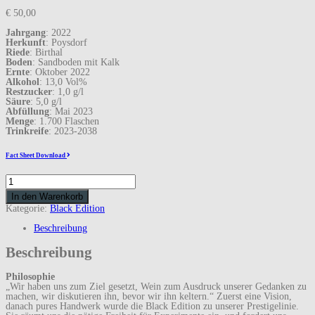
€
50,00
Jahrgang
: 2022
Herkunft
: Poysdorf
Riede
: Birthal
Boden
: Sandboden mit Kalk
Ernte
: Oktober 2022
Alkohol
: 13,0 Vol%
Restzucker
: 1,0 g/l
Säure
: 5,0 g/l
Abfüllung
: Mai 2023
Menge
: 1.700 Flaschen
Trinkreife
: 2023-2038
Fact Sheet Download
Pinot
Noir
In den Warenkorb
Black
Edition
Kategorie:
Black Edition
2022
Menge
Beschreibung
Beschreibung
Philosophie
„Wir haben uns zum Ziel gesetzt, Wein zum Ausdruck unserer Gedanken zu
machen, wir diskutieren ihn, bevor wir ihn keltern.“ Zuerst eine Vision,
danach pures Handwerk wurde die Black Edition zu unserer Prestigelinie.