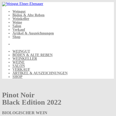
Skip
to
content
Weingut
Böden & Alte Reben
Weinkeller
Weine
Salon
Verkauf
Artikel & Auszeichnungen
Shop
WEINGUT
BÖDEN & ALTE REBEN
WEINKELLER
WEINE
SALON
VERKAUF
ARTIKEL & AUSZEICHNUNGEN
SHOP
Pinot Noir
Black Edition 2022
BIOLOGISCHER WEIN