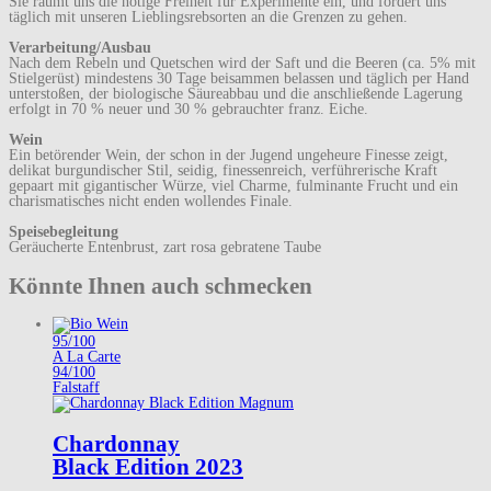
Sie räumt uns die nötige Freiheit für Experimente ein, und fordert uns
täglich mit unseren Lieblingsrebsorten an die Grenzen zu gehen.
Verarbeitung/Ausbau
Nach dem Rebeln und Quetschen wird der Saft und die Beeren (ca. 5% mit
Stielgerüst) mindestens 30 Tage beisammen belassen und täglich per Hand
unterstoßen, der biologische Säureabbau und die anschließende Lagerung
erfolgt in 70 % neuer und 30 % gebrauchter franz. Eiche.
Wein
Ein betörender Wein, der schon in der Jugend ungeheure Finesse zeigt,
delikat burgundischer Stil, seidig, finessenreich, verführerische Kraft
gepaart mit gigantischer Würze, viel Charme, fulminante Frucht und ein
charismatisches nicht enden wollendes Finale.
Speisebegleitung
Geräucherte Entenbrust, zart rosa gebratene Taube
Könnte Ihnen auch schmecken
95/100
A La Carte
94/100
Falstaff
Chardonnay
Black Edition 2023