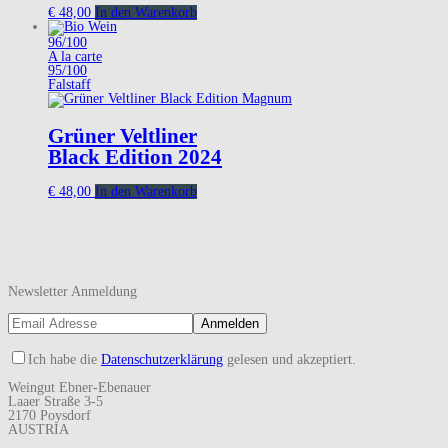
€
48,00
In den Warenkorb
96/100
A la carte
95/100
Falstaff
Grüner Veltliner
Black Edition 2024
€
48,00
In den Warenkorb
Newsletter Anmeldung
Ich habe die
Datenschutzerklärung
gelesen und akzeptiert.
Weingut Ebner-Ebenauer
Laaer Straße 3-5
2170 Poysdorf
AUSTRIA