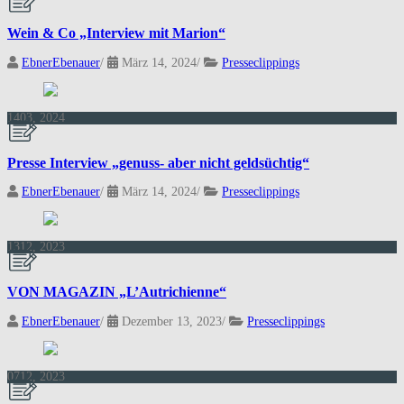
Wein & Co „Interview mit Marion“
EbnerEbenauer
/
März 14, 2024
/
Presseclippings
14
03, 2024
Presse Interview „genuss- aber nicht geldsüchtig“
EbnerEbenauer
/
März 14, 2024
/
Presseclippings
13
12, 2023
VON MAGAZIN „L’Autrichienne“
EbnerEbenauer
/
Dezember 13, 2023
/
Presseclippings
07
12, 2023