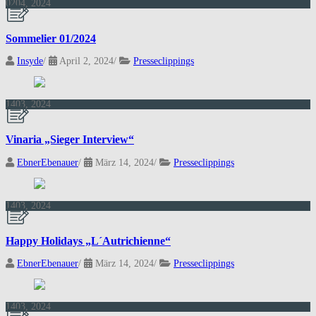
02
04, 2024
Sommelier 01/2024
Insyde
/
April 2, 2024
/
Presseclippings
14
03, 2024
Vinaria „Sieger Interview“
EbnerEbenauer
/
März 14, 2024
/
Presseclippings
14
03, 2024
Happy Holidays „L´Autrichienne“
EbnerEbenauer
/
März 14, 2024
/
Presseclippings
14
03, 2024