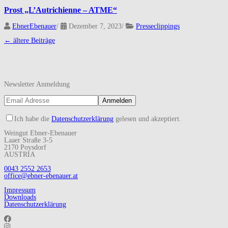
Prost „L’Autrichienne – ATME“
EbnerEbenauer
/
Dezember 7, 2023
/
Presseclippings
Navigation
←
ältere Beiträge
(Beiträge)
Newsletter Anmeldung
Ich habe die
Datenschutzerklärung
gelesen und akzeptiert.
Weingut Ebner-Ebenauer
Laaer Straße 3-5
2170 Poysdorf
AUSTRIA
0043 2552 2653
office@ebner-ebenauer.at
Impressum
Downloads
Datenschutzerklärung