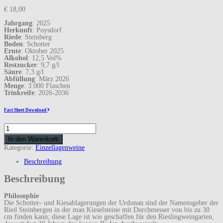
€
18,00
Jahrgang
: 2025
Herkunft
: Poysdorf
Riede
: Steinberg
Boden
: Schotter
Ernte
: Oktober 2025
Alkohol
: 12,5 Vol%
Restzucker
: 9,7 g/l
Säure
: 7,3 g/l
Abfüllung
: März 2026
Menge
: 3.000 Flaschen
Trinkreife
: 2026-2036
Fact Sheet Download
Riesling
2025
In den Warenkorb
Menge
Kategorie:
Einzellagenweine
Beschreibung
Beschreibung
Philosophie
Die Schotter- und Kiesablagerungen der Urdonau sind der Namensgeber der
Ried Steinbergen in der man Kieselsteine mit Durchmesser von bis zu 30
cm finden kann; diese Lage ist wie geschaffen für den Rieslingweingarten,