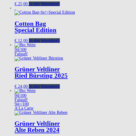
€
25,00
In den Warenkorb
Cotton Bag
Special Edition
€
12,00
In den Warenkorb
94/100
Falstaff
Grüner Veltliner
Ried Bürsting 2025
€
24,00
In den Warenkorb
94/100
Falstaff
94+/100
A La Carte
Grüner Veltliner
Alte Reben 2024