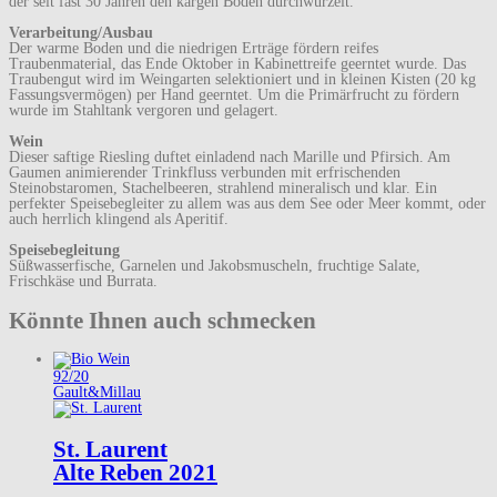
der seit fast 30 Jahren den kargen Boden durchwurzelt.
Verarbeitung/Ausbau
Der warme Boden und die niedrigen Erträge fördern reifes
Traubenmaterial, das Ende Oktober in Kabinettreife geerntet wurde. Das
Traubengut wird im Weingarten selektioniert und in kleinen Kisten (20 kg
Fassungsvermögen) per Hand geerntet. Um die Primärfrucht zu fördern
wurde im Stahltank vergoren und gelagert.
Wein
Dieser saftige Riesling duftet einladend nach Marille und Pfirsich. Am
Gaumen animierender Trinkfluss verbunden mit erfrischenden
Steinobstaromen, Stachelbeeren, strahlend mineralisch und klar. Ein
perfekter Speisebegleiter zu allem was aus dem See oder Meer kommt, oder
auch herrlich klingend als Aperitif.
Speisebegleitung
Süßwasserfische, Garnelen und Jakobsmuscheln, fruchtige Salate,
Frischkäse und Burrata.
Könnte Ihnen auch schmecken
92/20
Gault&Millau
St. Laurent
Alte Reben 2021