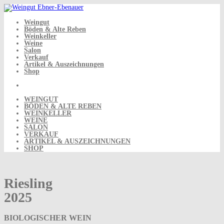
Skip
to
content
Weingut
Böden & Alte Reben
Weinkeller
Weine
Salon
Verkauf
Artikel & Auszeichnungen
Shop
WEINGUT
BÖDEN & ALTE REBEN
WEINKELLER
WEINE
SALON
VERKAUF
ARTIKEL & AUSZEICHNUNGEN
SHOP
Riesling
2025
BIOLOGISCHER WEIN