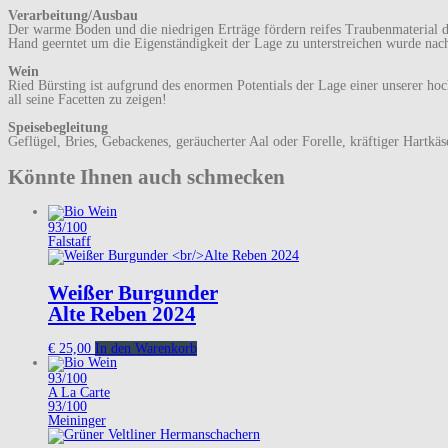
Verarbeitung/Ausbau
Der warme Boden und die niedrigen Erträge fördern reifes Traubenmaterial d
Hand geerntet um die Eigenständigkeit der Lage zu unterstreichen wurde nach
Wein
Ried Bürsting ist aufgrund des enormen Potentials der Lage einer unserer hoch
all seine Facetten zu zeigen!
Speisebegleitung
Geflügel, Bries, Gebackenes, geräucherter Aal oder Forelle, kräftiger Hartkäs
Könnte Ihnen auch schmecken
93/100
Falstaff
Weißer Burgunder
Alte Reben 2024
€
25,00
In den Warenkorb
93/100
A La Carte
93/100
Meininger