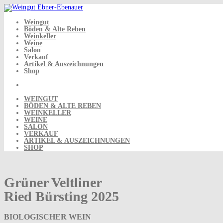
Skip
to
content
Weingut
Böden & Alte Reben
Weinkeller
Weine
Salon
Verkauf
Artikel & Auszeichnungen
Shop
WEINGUT
BÖDEN & ALTE REBEN
WEINKELLER
WEINE
SALON
VERKAUF
ARTIKEL & AUSZEICHNUNGEN
SHOP
Grüner Veltliner
Ried Bürsting 2025
BIOLOGISCHER WEIN