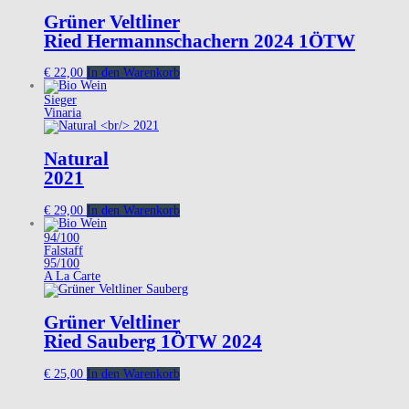
Grüner Veltliner
Ried Hermannschachern 2024 1ÖTW
€
22,00
In den Warenkorb
Sieger
Vinaria
Natural
2021
€
29,00
In den Warenkorb
94/100
Falstaff
95/100
A La Carte
Grüner Veltliner
Ried Sauberg 1ÖTW 2024
€
25,00
In den Warenkorb