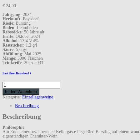
€
24,00
Jahrgang
: 2024
Herkunft
: Poysdorf
Riede
: Bürsting
Boden
: Lehmböden
Rebstöcke
: 50 Jähre alt
Ernte
: Oktober 2024
Alkohol
: 13,4 Vol%
Restzucker
: 1,2 g/l
Säure
: 5,6 g/l
Abfüllung
: Mai 2025
Menge
: 3000 Flaschen
Trinkreife
: 2025-2033
Fact Sheet Download
Grüner
Veltliner
In den Warenkorb
Ried
Bürsting
Kategorie:
Einzellagenweine
2025
Menge
Beschreibung
Beschreibung
Philosophie
Am Ende einer bezaubernden Kellergasse liegt Ried Bürsting auf einem wund
eigenständigen Charakter-Wein.